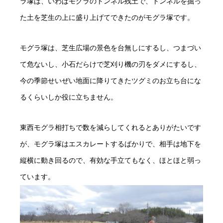
ラ塚は、いわばモグラのトンネル残土で、トンネルを掘っ
た土を芝生の上に盛り上げてできたのがモグラ塚です。
モグラ塚は、芝生広場の景色を台無しにするし、つまづい
て危ないし、小石だらけで芝刈り機の刃をダメにするし、
今の季節せいぜい地面に降りてきたツグミのお立ち台にな
るくらいしか役に立ちません。
東西モグラ相打ちで数を減らしてくれるとありがたいです
が、モグラ塚はエスカレートするばかりで、相手は地下を
縦横に動き回るので、有効な手立てもなく、ほとほと弱っ
ています。