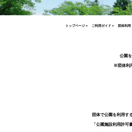
がとうございました！
2026.07.17
2026.03.19
2026.04.03
2023.03.26
7月19日(日)開催！INABESTAX 
2025.10.01
空観察会
【北中WOODSTOCK】
トップページ
>
ご利用ガイド
>
団体利用
公園を
※団体利
団体で公園を利用す
「公園施設利用許可