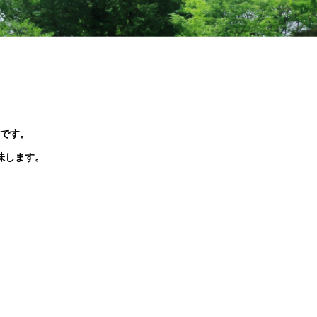
ラタデ
がとうございました
2026.06.26
2026.01.22
2023.02.25
5月23日(土)開催☆令和8年度 初夏の自
2025.10.01
2019.11.18
せ
8月22日(土)開催☆夏の星空観察会
然観察会
です。
味します。