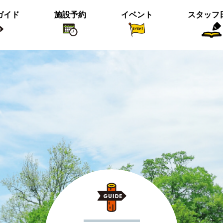
ガイド
施設予約
イベント
スタッフ
植物紹介
イベント関係
おすすめス
短冊の募集のお知らせ
＜動画＞ニホンシカ親子
沢の森のツワブキ
【北中の夏と初秋 2023】ご応募写真
＜動画＞ハシビロガモぐるぐる
ツイッター始めました！