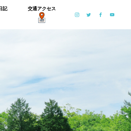
日記
交通アクセス
ポット
日常
6月6日(土)・6月7日(日)開催！【ブリエ
の森 Vol.2】
カイツブリ子育て中
ミゾソバとアキノウナギツカミ、サク
【御礼】「北中マルシェ2019」あり
雪の公園となりました
寒い天気です