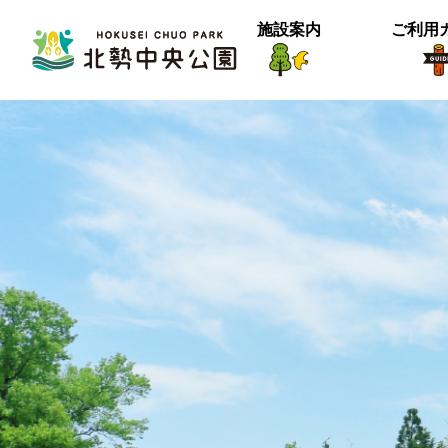
施設案内
ご利用
生物紹介
ヒメナミキ
北中の春２
【御礼】『北中マルシェ2025』あり
＜動画＞グランマの桜空撮
季節は確実に進んでいるようです