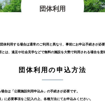
の紹介
2026.07.12
2025.11.30
2026.01.25
2023.03.01
プレイベント
団
体
利
用
2023.10.06
【北中マルシェ2026】出店者募集のお知ら
5月30日(土)開催☆ホタル観察会
団体利用する場合は通常のご利用と異なり、事前にお申込手続きが必要
用とは、遠足や社会見学などで無料の施設を大勢で利用される場合を意
団体利用の申込方法
る場合は「公園施設利用申込み」の手続きが必要です。
書」に必要事項をご記入の上、各種方法にてお申込みください。