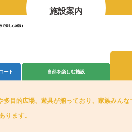
の紹介
2026.07.12
2025.11.30
2026.01.25
2023.03.01
プレイベント
施
設
案
内
2023.10.06
【北中マルシェ2026】出店者募集のお知ら
5月30日(土)開催☆ホタル観察会
族で楽しむ施設）
コート
自然を楽しむ施設
や多目的広場、遊具が揃っており、家族みんな
あります。