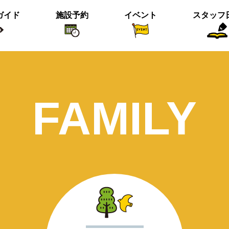
ガイド
施設予約
イベント
スタッフ
植物紹介
イベント関係
おすすめス
FAMILY
短冊の募集のお知らせ
＜動画＞ニホンシカ親子
沢の森のツワブキ
【北中の夏と初秋 2023】ご応募写真
＜動画＞ハシビロガモぐるぐる
ツイッター始めました！