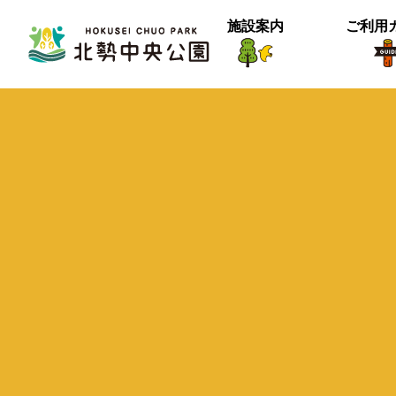
施設案内
ご利用
生物紹介
ヒメナミキ
北中の春２
【御礼】『北中マルシェ2025』あり
＜動画＞グランマの桜空撮
季節は確実に進んでいるようです