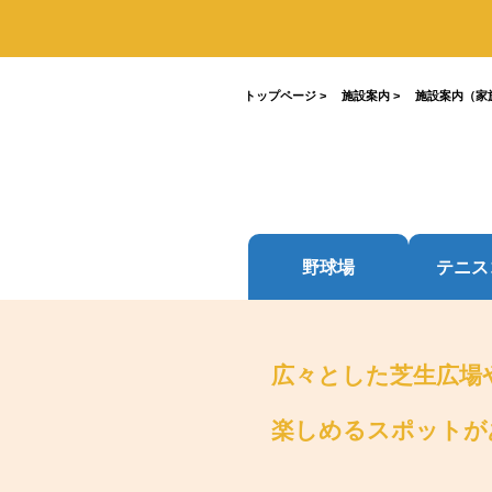
がとうございました！
2026.07.17
2026.03.19
2026.04.03
2023.03.26
7月19日(日)開催！INABESTAX 
2025.10.01
空観察会
【北中WOODSTOCK】
トップページ
>
施設案内
>
施設案内（家
野球場
テニス
広々とした芝生広場
楽しめるスポットが