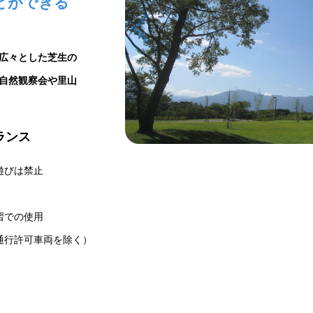
とができる
広々とした芝生の
自然観察会や里山
ランス
遊びは禁止
習での使用
通行許可車両を除く）