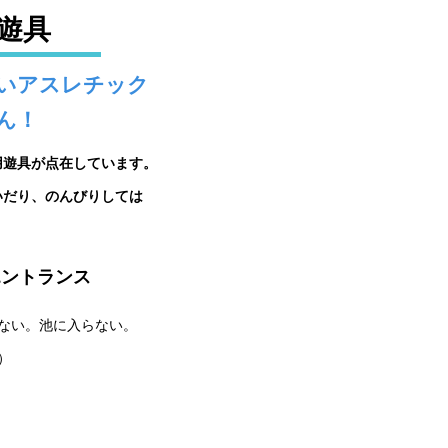
遊具
いアスレチック
ん！
用遊具が点在しています。
いだり、のんびりしては
エントランス
ない。池に入らない。
）