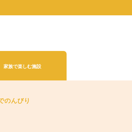
ラタデ
がとうございました
2026.06.26
2026.01.22
2023.02.25
5月23日(土)開催☆令和8年度 初夏の自
2025.10.01
2019.11.18
せ
8月22日(土)開催☆夏の星空観察会
然観察会
家族で楽しむ施設
でのんびり