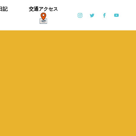
日記
交通アクセス
ポット
日常
6月6日(土)・6月7日(日)開催！【ブリエ
の森 Vol.2】
カイツブリ子育て中
ミゾソバとアキノウナギツカミ、サク
【御礼】「北中マルシェ2019」あり
雪の公園となりました
寒い天気です