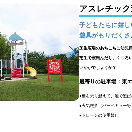
アスレチック
子どもたちに嬉し
遊具がもりだくさ
芝生広場のあちこちに幼児
芝生で寝転んだり、くつろ
いかがでしょうか？
最寄りの駐車場：東
●柵を乗り越えて、池で遊ば
●火気厳禁（バーベキュー等
●ドローンの使用禁止