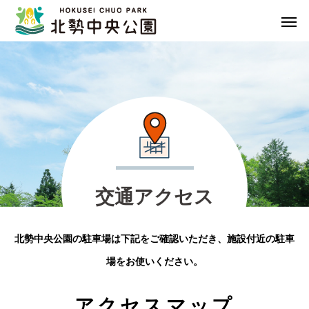
交
通
ア
ク
セ
ス
北勢中央公園の駐車場は下記をご確認いただき、施設付近の駐車
場をお使いください。
アクセスマップ