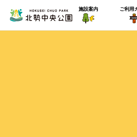
施設案内
ご利用
生物紹介
ヒメナミキ
北中の春２
【御礼】『北中マルシェ2025』あり
＜動画＞グランマの桜空撮
季節は確実に進んでいるようです