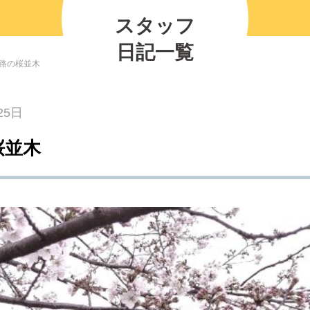
の紹介
2026.07.12
2025.11.30
2026.01.25
2023.03.01
プレイベント
スタッフ
2023.10.06
【北中マルシェ2026】出店者募集のお知ら
5月30日(土)開催☆ホタル観察会
日記一覧
路の桜並木
25日
桜並木