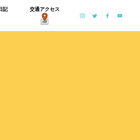
日記
交通アクセス
ポット
日常
6月6日(土)・6月7日(日)開催！【ブリエ
の森 Vol.2】
カイツブリ子育て中
ミゾソバとアキノウナギツカミ、サク
【御礼】「北中マルシェ2019」あり
雪の公園となりました
寒い天気です