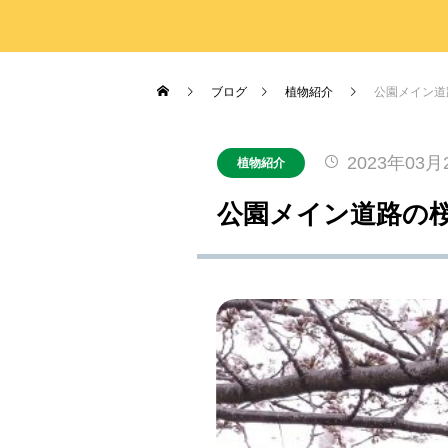
がとうございました！
2026.07.17
2026.03.19
2026.04.03
2023.03.26
7月19日(日)開催！INABESTAX 
2025.10.01
空観察会
【北中WOODSTOCK】
ブログ
植物紹介
公園メイン道
2023年03月
植物紹介
公園メイン道路の