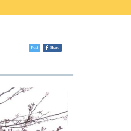
ラタデ
がとうございました
2026.06.26
2026.01.22
2023.02.25
5月23日(土)開催☆令和8年度 初夏の自
2025.10.01
2019.11.18
せ
8月22日(土)開催☆夏の星空観察会
然観察会
Post
Share