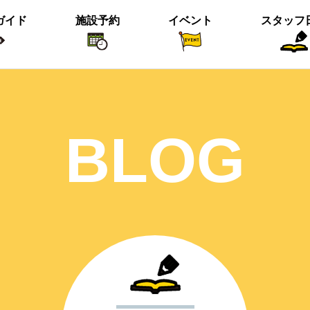
ガイド
施設予約
イベント
スタッフ
植物紹介
イベント関係
おすすめス
BLOG
短冊の募集のお知らせ
＜動画＞ニホンシカ親子
沢の森のツワブキ
【北中の夏と初秋 2023】ご応募写真
＜動画＞ハシビロガモぐるぐる
ツイッター始めました！