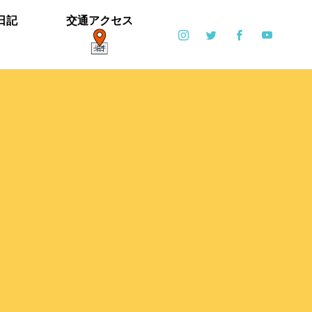
日記
交通アクセス
ポット
日常
6月6日(土)・6月7日(日)開催！【ブリエ
の森 Vol.2】
カイツブリ子育て中
ミゾソバとアキノウナギツカミ、サク
【御礼】「北中マルシェ2019」あり
雪の公園となりました
寒い天気です