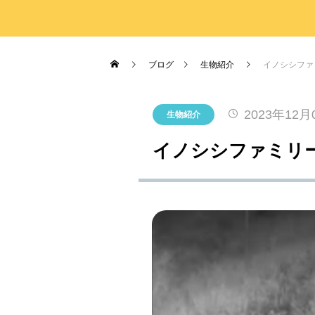
がとうございました！
2026.07.17
2026.03.19
2026.04.03
2023.03.26
7月19日(日)開催！INABESTAX 
2025.10.01
空観察会
【北中WOODSTOCK】
ブログ
生物紹介
イノシシファ
2023年12月
生物紹介
イノシシファミリ