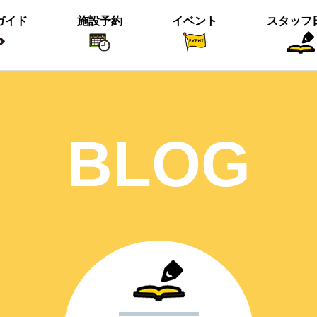
ガイド
施設予約
イベント
スタッフ
植物紹介
イベント関係
おすすめス
BLOG
短冊の募集のお知らせ
＜動画＞ニホンシカ親子
沢の森のツワブキ
【北中の夏と初秋 2023】ご応募写真
＜動画＞ハシビロガモぐるぐる
ツイッター始めました！