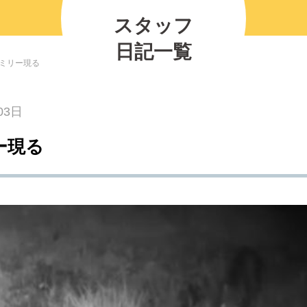
の紹介
2026.07.12
2025.11.30
2026.01.25
2023.03.01
プレイベント
スタッフ
2023.10.06
【北中マルシェ2026】出店者募集のお知ら
5月30日(土)開催☆ホタル観察会
日記一覧
ミリー現る
03日
ー現る