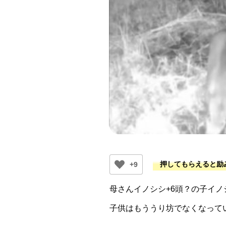
+9
母さんイノシシ+6頭？の子イ
子供はもううり坊でなくなって