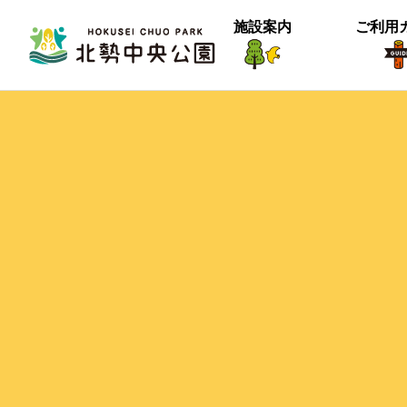
施設案内
ご利用
生物紹介
ヒメナミキ
北中の春２
【御礼】『北中マルシェ2025』あり
＜動画＞グランマの桜空撮
季節は確実に進んでいるようです