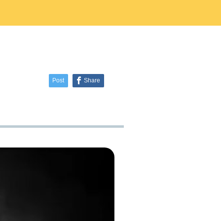
ラタデ
がとうございました
2026.06.26
2026.01.22
2023.02.25
5月23日(土)開催☆令和8年度 初夏の自
2025.10.01
2019.11.18
せ
8月22日(土)開催☆夏の星空観察会
然観察会
Post
Share