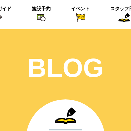
ガイド
施設予約
イベント
スタッフ
植物紹介
イベント関係
おすすめス
BLOG
短冊の募集のお知らせ
＜動画＞ニホンシカ親子
沢の森のツワブキ
【北中の夏と初秋 2023】ご応募写真
＜動画＞ハシビロガモぐるぐる
ツイッター始めました！