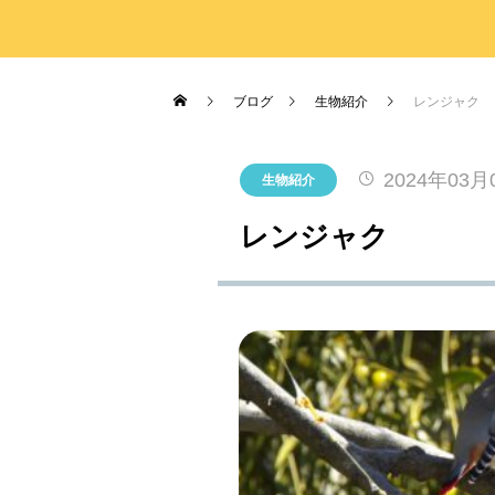
がとうございました！
2026.07.17
2026.03.19
2026.04.03
2023.03.26
7月19日(日)開催！INABESTAX 
2025.10.01
空観察会
【北中WOODSTOCK】
ブログ
生物紹介
レンジャク
2024年03月
生物紹介
レンジャク