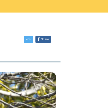
ラタデ
がとうございました
2026.06.26
2026.01.22
2023.02.25
5月23日(土)開催☆令和8年度 初夏の自
2025.10.01
2019.11.18
せ
8月22日(土)開催☆夏の星空観察会
然観察会
Post
Share