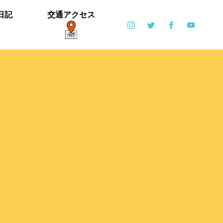
日記
交通アクセス
ポット
日常
6月6日(土)・6月7日(日)開催！【ブリエ
の森 Vol.2】
カイツブリ子育て中
ミゾソバとアキノウナギツカミ、サク
【御礼】「北中マルシェ2019」あり
雪の公園となりました
寒い天気です