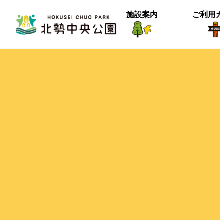
施設案内
ご利用
生物紹介
ヒメナミキ
北中の春２
【御礼】『北中マルシェ2025』あり
＜動画＞グランマの桜空撮
季節は確実に進んでいるようです