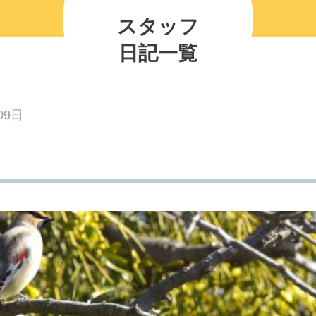
の紹介
2026.07.12
2025.11.30
2026.01.25
2023.03.01
プレイベント
スタッフ
2023.10.06
【北中マルシェ2026】出店者募集のお知ら
5月30日(土)開催☆ホタル観察会
日記一覧
09日