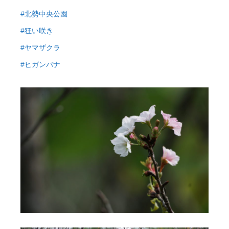
#北勢中央公園
#狂い咲き
#ヤマザクラ
#ヒガンバナ