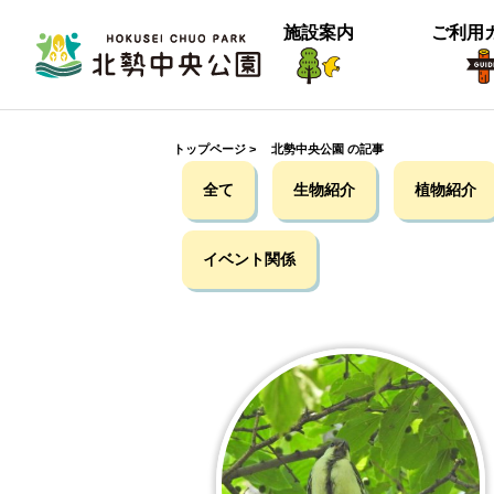
施設案内
ご利用
トップページ
>
北勢中央公園 の記事
生物紹介
全て
生物紹介
植物紹介
イベント関係
ヒメナミキ
北中の春２
【御礼】『北中マルシェ2025』あり
＜動画＞グランマの桜空撮
季節は確実に進んでいるようです