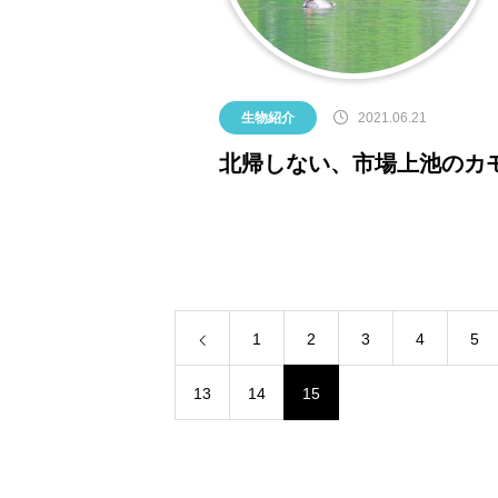
生物紹介
2021.06.21
北帰しない、市場上池のカ
1
2
3
4
5
13
14
15