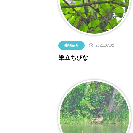
がとうございました！
2026.07.17
2026.03.19
2026.04.03
2023.03.26
7月19日(日)開催！INABESTAX 
2025.10.01
空観察会
【北中WOODSTOCK】
生物紹介
2021.07.02
巣立ちびな