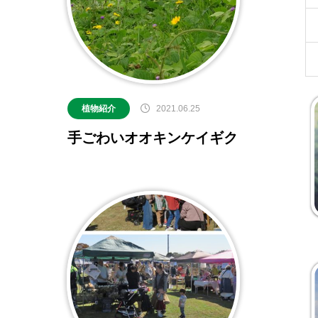
の紹介
2026.07.12
2025.11.30
2026.01.25
2023.03.01
プレイベント
2023.10.06
【北中マルシェ2026】出店者募集のお知ら
5月30日(土)開催☆ホタル観察会
植物紹介
2021.06.25
手ごわいオオキンケイギク