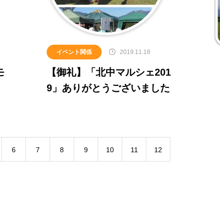
イベント関係
2019.11.18
モ
【御礼】「北中マルシェ201
9」ありがとうございました
6
7
8
9
10
11
12