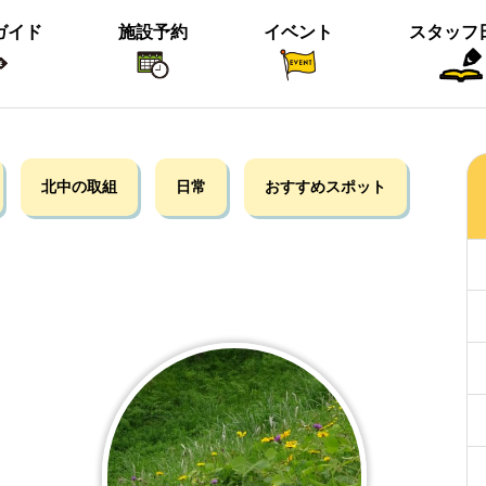
ガイド
施設予約
イベント
スタッフ
植物紹介
イベント関係
おすすめス
北中の取組
日常
おすすめスポット
短冊の募集のお知らせ
＜動画＞ニホンシカ親子
沢の森のツワブキ
【北中の夏と初秋 2023】ご応募写真
＜動画＞ハシビロガモぐるぐる
ツイッター始めました！