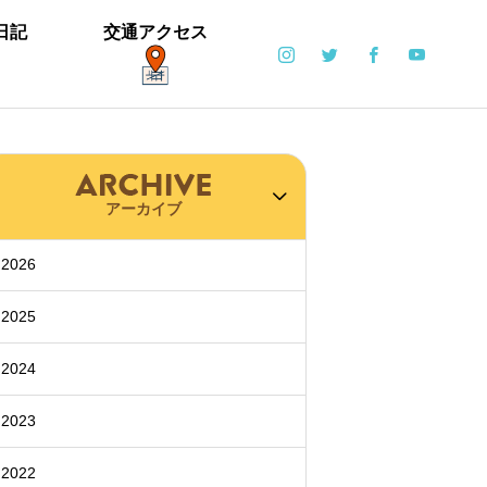
日記
交通アクセス
ポット
日常
アーカイブ
2026
6月6日(土)・6月7日(日)開催！【ブリエ
2025
の森 Vol.2】
2024
2023
カイツブリ子育て中
ミゾソバとアキノウナギツカミ、サク
【御礼】「北中マルシェ2019」あり
雪の公園となりました
寒い天気です
2022