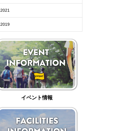
ラタデ
がとうございました
2026.06.26
2026.01.22
2023.02.25
5月23日(土)開催☆令和8年度 初夏の自
2021
2025.10.01
2019.11.18
せ
8月22日(土)開催☆夏の星空観察会
然観察会
2019
イベント情報