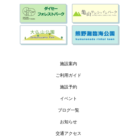
施設案内
ご利用ガイド
施設予約
イベント
ブログ一覧
お知らせ
交通アクセス