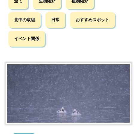
全て
生物紹介
植物紹介
北中の取組
日常
おすすめスポット
イベント関係