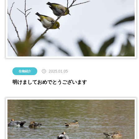
2025.01.05
生物紹介
明けましておめでとうございます