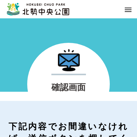
確
認
画
面
下記内容でお間違いなけれ