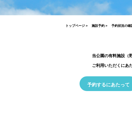
がとうございました！
2026.07.17
2026.03.19
2026.04.03
2023.03.26
7月19日(日)開催！INABESTAX 
2025.10.01
空観察会
【北中WOODSTOCK】
トップページ
>
施設予約
>
予約状況の確
当公園の有料施設（
ご利用いただくにあ
予約するにあたって