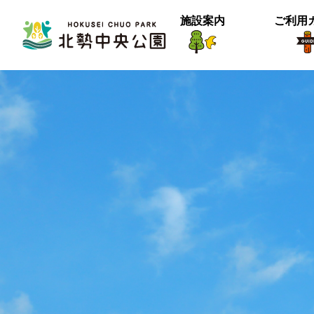
施設案内
ご利用
生物紹介
ヒメナミキ
北中の春２
【御礼】『北中マルシェ2025』あり
＜動画＞グランマの桜空撮
季節は確実に進んでいるようです