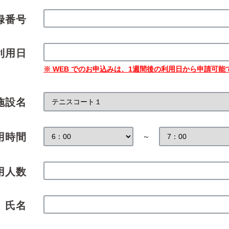
録番号
利用日
※ WEB でのお申込みは、1週間後の利用日から申請可能
施設名
用時間
～
用人数
氏名