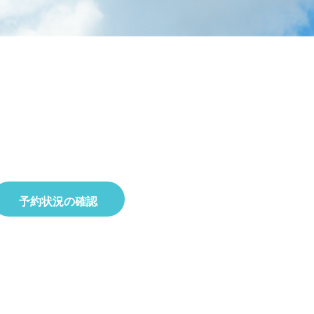
ラタデ
がとうございました
2026.06.26
2026.01.22
2023.02.25
5月23日(土)開催☆令和8年度 初夏の自
2025.10.01
2019.11.18
せ
8月22日(土)開催☆夏の星空観察会
然観察会
予約状況の確認