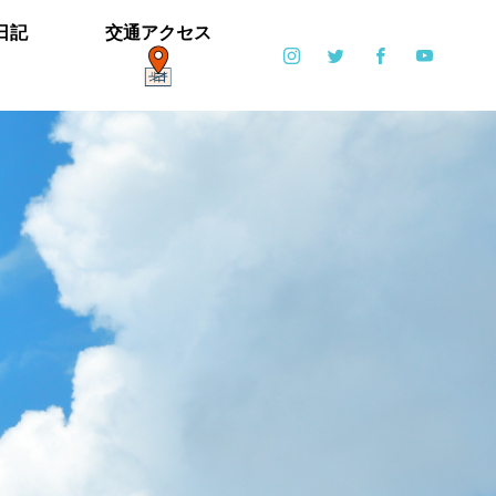
日記
交通アクセス
ポット
日常
6月6日(土)・6月7日(日)開催！【ブリエ
の森 Vol.2】
カイツブリ子育て中
ミゾソバとアキノウナギツカミ、サク
【御礼】「北中マルシェ2019」あり
雪の公園となりました
寒い天気です