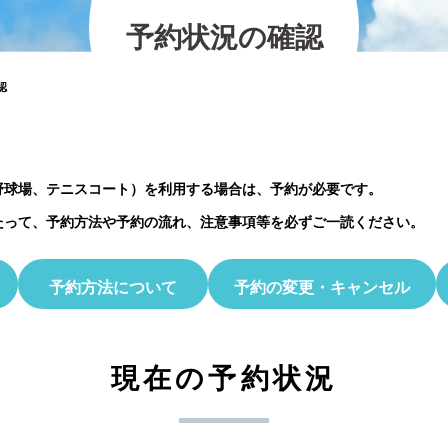
の紹介
2026.07.12
2025.11.30
2026.01.25
2023.03.01
プレイベント
予
約
状
況
の
確
認
2023.10.06
【北中マルシェ2026】出店者募集のお知ら
5月30日(土)開催☆ホタル観察会
認
野球場、テニスコート）を利用する場合は、予約が必要です。
たって、予約方法や予約の流れ、注意事項等を必ずご一読ください。
予約方法について
予約の変更・キャンセル
現在の予約状況