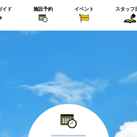
ガイド
施設予約
イベント
スタッフ
植物紹介
イベント関係
おすすめス
短冊の募集のお知らせ
＜動画＞ニホンシカ親子
沢の森のツワブキ
【北中の夏と初秋 2023】ご応募写真
＜動画＞ハシビロガモぐるぐる
ツイッター始めました！