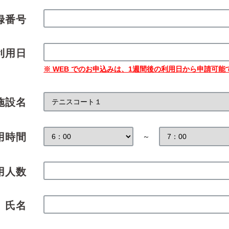
録番号
利用日
※ WEB でのお申込みは、1週間後の利用日から申請可能
施設名
用時間
～
用人数
氏名