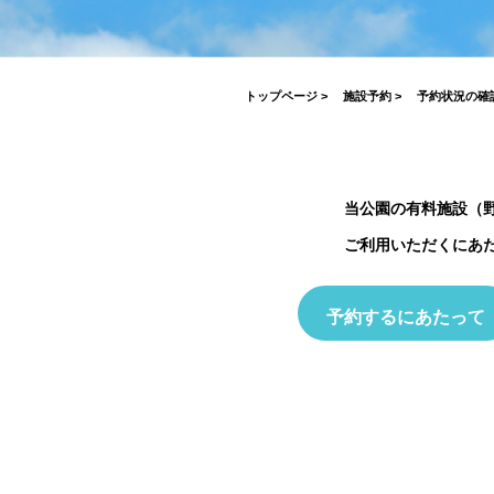
がとうございました！
2026.07.17
2026.03.19
2026.04.03
2023.03.26
7月19日(日)開催！INABESTAX 
2025.10.01
空観察会
【北中WOODSTOCK】
トップページ
>
施設予約
>
予約状況の確
当公園の有料施設（
ご利用いただくにあ
予約するにあたって