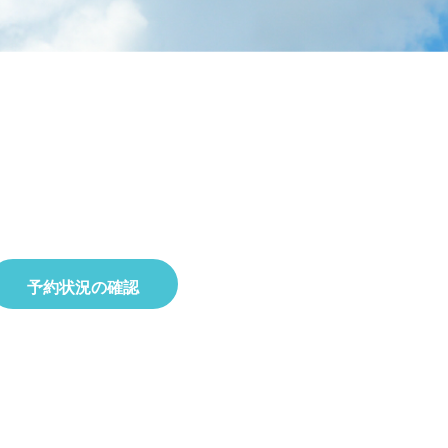
ラタデ
がとうございました
2026.06.26
2026.01.22
2023.02.25
5月23日(土)開催☆令和8年度 初夏の自
2025.10.01
2019.11.18
せ
8月22日(土)開催☆夏の星空観察会
然観察会
予約状況の確認