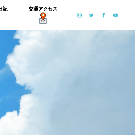
日記
交通アクセス
ポット
日常
6月6日(土)・6月7日(日)開催！【ブリエ
の森 Vol.2】
カイツブリ子育て中
ミゾソバとアキノウナギツカミ、サク
【御礼】「北中マルシェ2019」あり
雪の公園となりました
寒い天気です