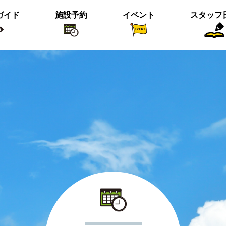
ガイド
施設予約
イベント
スタッフ
植物紹介
イベント関係
おすすめス
短冊の募集のお知らせ
＜動画＞ニホンシカ親子
沢の森のツワブキ
【北中の夏と初秋 2023】ご応募写真
＜動画＞ハシビロガモぐるぐる
ツイッター始めました！