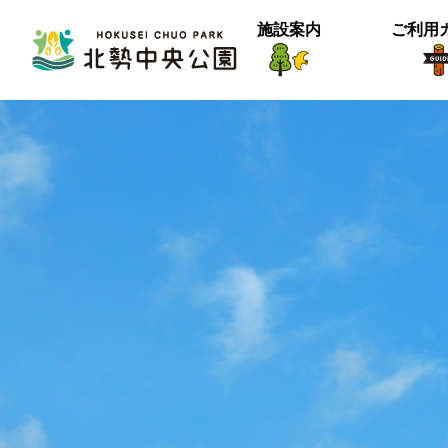
施設案内
ご利用
生物紹介
ヒメナミキ
北中の春２
【御礼】『北中マルシェ2025』あり
＜動画＞グランマの桜空撮
季節は確実に進んでいるようです