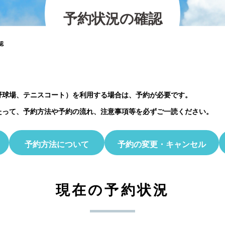
の紹介
2026.07.12
2025.11.30
2026.01.25
2023.03.01
プレイベント
予
約
状
況
の
確
認
2023.10.06
【北中マルシェ2026】出店者募集のお知ら
5月30日(土)開催☆ホタル観察会
認
野球場、テニスコート）を利用する場合は、予約が必要です。
たって、予約方法や予約の流れ、注意事項等を必ずご一読ください。
予約方法について
予約の変更・キャンセル
現在の予約状況