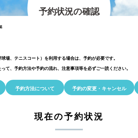
の紹介
2026.07.12
2025.11.30
2026.01.25
2023.03.01
プレイベント
予
約
状
況
の
確
認
2023.10.06
【北中マルシェ2026】出店者募集のお知ら
5月30日(土)開催☆ホタル観察会
認
野球場、テニスコート）を利用する場合は、予約が必要です。
たって、予約方法や予約の流れ、注意事項等を必ずご一読ください。
予約方法について
予約の変更・キャンセル
現在の予約状況