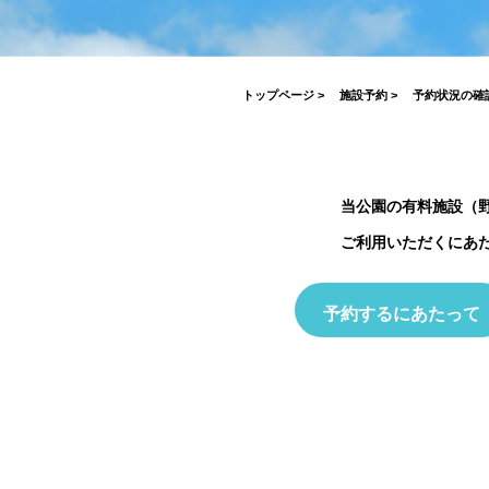
がとうございました！
2026.07.17
2026.03.19
2026.04.03
2023.03.26
7月19日(日)開催！INABESTAX 
2025.10.01
空観察会
【北中WOODSTOCK】
トップページ
>
施設予約
>
予約状況の確
当公園の有料施設（
ご利用いただくにあ
予約するにあたって