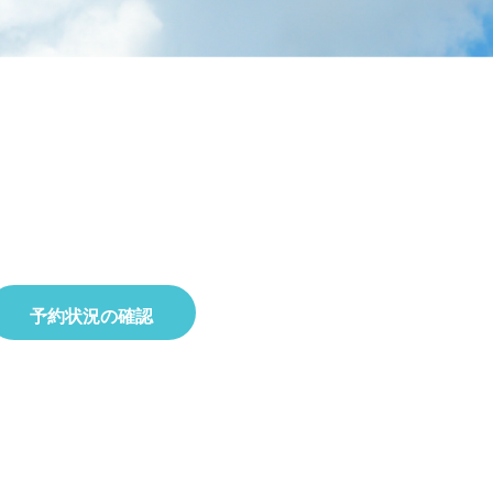
ラタデ
がとうございました
2026.06.26
2026.01.22
2023.02.25
5月23日(土)開催☆令和8年度 初夏の自
2025.10.01
2019.11.18
せ
8月22日(土)開催☆夏の星空観察会
然観察会
予約状況の確認