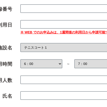
録番号
利用日
※ WEB でのお申込みは、1週間後の利用日から申請可能
施設名
用時間
～
用人数
氏名