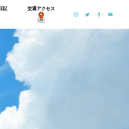
日記
交通アクセス
ポット
日常
6月6日(土)・6月7日(日)開催！【ブリエ
の森 Vol.2】
カイツブリ子育て中
ミゾソバとアキノウナギツカミ、サク
【御礼】「北中マルシェ2019」あり
雪の公園となりました
寒い天気です