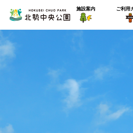
施設案内
ご利用
生物紹介
ヒメナミキ
北中の春２
【御礼】『北中マルシェ2025』あり
＜動画＞グランマの桜空撮
季節は確実に進んでいるようです