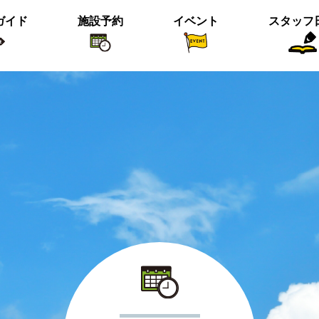
ガイド
施設予約
イベント
スタッフ
植物紹介
イベント関係
おすすめス
短冊の募集のお知らせ
＜動画＞ニホンシカ親子
沢の森のツワブキ
【北中の夏と初秋 2023】ご応募写真
＜動画＞ハシビロガモぐるぐる
ツイッター始めました！