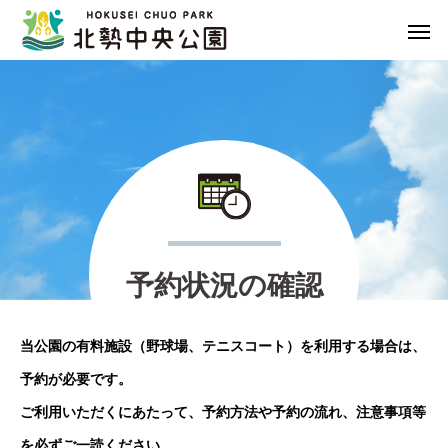
予
約
状
況
の
確
認
当公園の有料施設（野球場、テニスコート）を利用する場合は、
予約が必要です。
ご利用いただくにあたって、予約方法や予約の流れ、注意事項等
を必ずご一読ください。