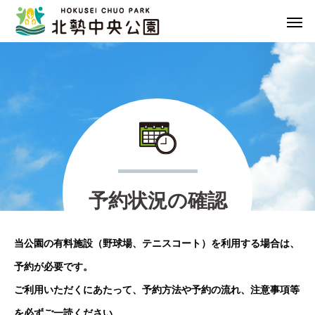
予
約
状
況
の
確
認
当公園の有料施設（野球場、テニスコート）を利用する場合は、
予約が必要です。
ご利用いただくにあたって、予約方法や予約の流れ、注意事項等
を必ずご一読ください。