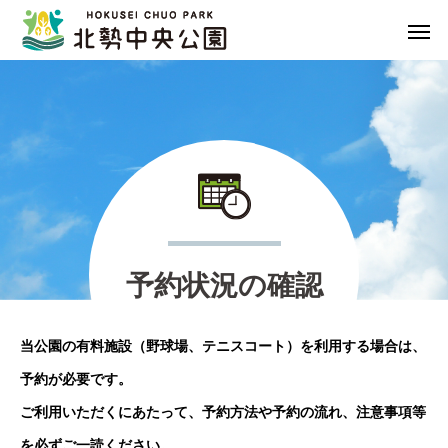
予
約
状
況
の
確
認
当公園の有料施設（野球場、テニスコート）を利用する場合は、
予約が必要です。
ご利用いただくにあたって、予約方法や予約の流れ、注意事項等
を必ずご一読ください。