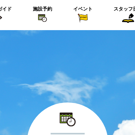
ガイド
施設予約
イベント
スタッフ
植物紹介
イベント関係
おすすめス
短冊の募集のお知らせ
＜動画＞ニホンシカ親子
沢の森のツワブキ
【北中の夏と初秋 2023】ご応募写真
＜動画＞ハシビロガモぐるぐる
ツイッター始めました！