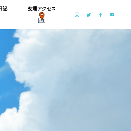
日記
交通アクセス
ポット
日常
6月6日(土)・6月7日(日)開催！【ブリエ
の森 Vol.2】
カイツブリ子育て中
ミゾソバとアキノウナギツカミ、サク
【御礼】「北中マルシェ2019」あり
雪の公園となりました
寒い天気です