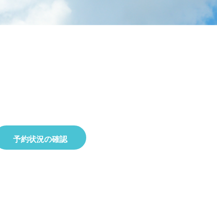
ラタデ
がとうございました
2026.06.26
2026.01.22
2023.02.25
5月23日(土)開催☆令和8年度 初夏の自
2025.10.01
2019.11.18
せ
8月22日(土)開催☆夏の星空観察会
然観察会
予約状況の確認