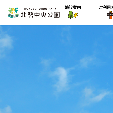
施設案内
ご利用
生物紹介
ヒメナミキ
北中の春２
【御礼】『北中マルシェ2025』あり
＜動画＞グランマの桜空撮
季節は確実に進んでいるようです