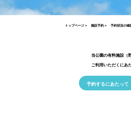
がとうございました！
2026.07.17
2026.03.19
2026.04.03
2023.03.26
7月19日(日)開催！INABESTAX 
2025.10.01
空観察会
【北中WOODSTOCK】
トップページ
>
施設予約
>
予約状況の確
当公園の有料施設（
ご利用いただくにあ
予約するにあたって