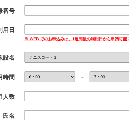
録番号
利用日
※ WEB でのお申込みは、1週間後の利用日から申請可能
施設名
用時間
～
用人数
氏名