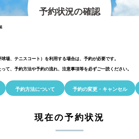
の紹介
2026.07.12
2025.11.30
2026.01.25
2023.03.01
プレイベント
予
約
状
況
の
確
認
2023.10.06
【北中マルシェ2026】出店者募集のお知ら
5月30日(土)開催☆ホタル観察会
認
野球場、テニスコート）を利用する場合は、予約が必要です。
たって、予約方法や予約の流れ、注意事項等を必ずご一読ください。
予約方法について
予約の変更・キャンセル
現在の予約状況