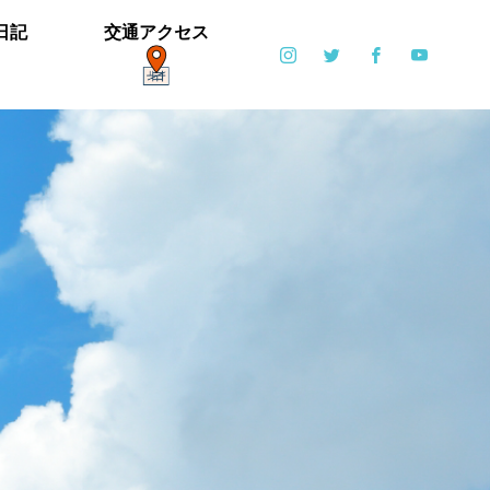
日記
交通アクセス
ポット
日常
6月6日(土)・6月7日(日)開催！【ブリエ
の森 Vol.2】
カイツブリ子育て中
ミゾソバとアキノウナギツカミ、サク
【御礼】「北中マルシェ2019」あり
雪の公園となりました
寒い天気です