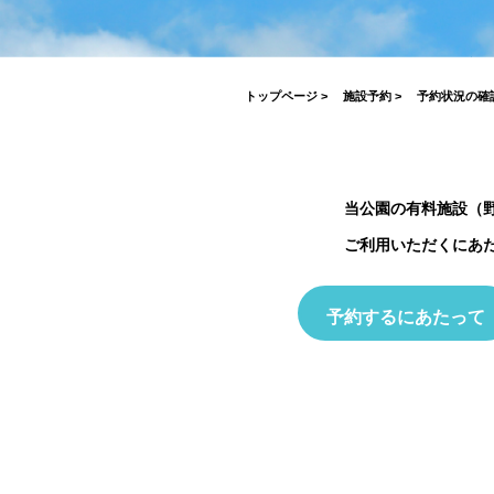
がとうございました！
2026.07.17
2026.03.19
2026.04.03
2023.03.26
7月19日(日)開催！INABESTAX 
2025.10.01
空観察会
【北中WOODSTOCK】
トップページ
>
施設予約
>
予約状況の確
当公園の有料施設（
ご利用いただくにあ
予約するにあたって