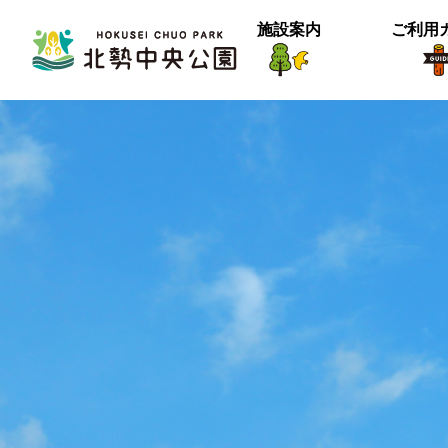
施設案内
ご利用
生物紹介
ヒメナミキ
北中の春２
【御礼】『北中マルシェ2025』あり
＜動画＞グランマの桜空撮
季節は確実に進んでいるようです