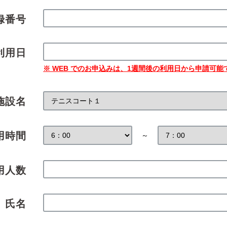
録番号
利用日
※ WEB でのお申込みは、1週間後の利用日から申請可能
施設名
用時間
～
用人数
氏名