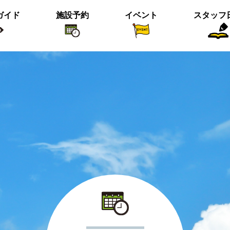
ガイド
施設予約
イベント
スタッフ
植物紹介
イベント関係
おすすめス
短冊の募集のお知らせ
＜動画＞ニホンシカ親子
沢の森のツワブキ
【北中の夏と初秋 2023】ご応募写真
＜動画＞ハシビロガモぐるぐる
ツイッター始めました！