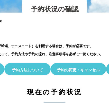
の紹介
2026.07.12
2025.11.30
2026.01.25
2023.03.01
プレイベント
予
約
状
況
の
確
認
2023.10.06
【北中マルシェ2026】出店者募集のお知ら
5月30日(土)開催☆ホタル観察会
認
野球場、テニスコート）を利用する場合は、予約が必要です。
たって、予約方法や予約の流れ、注意事項等を必ずご一読ください。
予約方法について
予約の変更・キャンセル
現在の予約状況