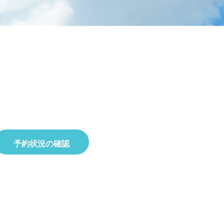
ラタデ
がとうございました
2026.06.26
2026.01.22
2023.02.25
5月23日(土)開催☆令和8年度 初夏の自
2025.10.01
2019.11.18
せ
8月22日(土)開催☆夏の星空観察会
然観察会
予約状況の確認