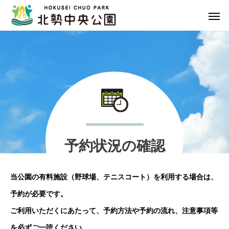
予
約
状
況
の
確
認
当公園の有料施設（野球場、テニスコート）を利用する場合は、
予約が必要です。
ご利用いただくにあたって、予約方法や予約の流れ、注意事項等
を必ずご一読ください。