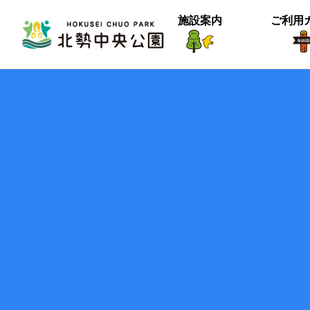
施設案内
ご利用
生物紹介
ヒメナミキ
北中の春２
【御礼】『北中マルシェ2025』あり
＜動画＞グランマの桜空撮
季節は確実に進んでいるようです