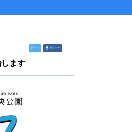
ラタデ
がとうございました
2026.06.26
2026.01.22
2023.02.25
5月23日(土)開催☆令和8年度 初夏の自
2025.10.01
2019.11.18
せ
8月22日(土)開催☆夏の星空観察会
然観察会
Post
Share
始します