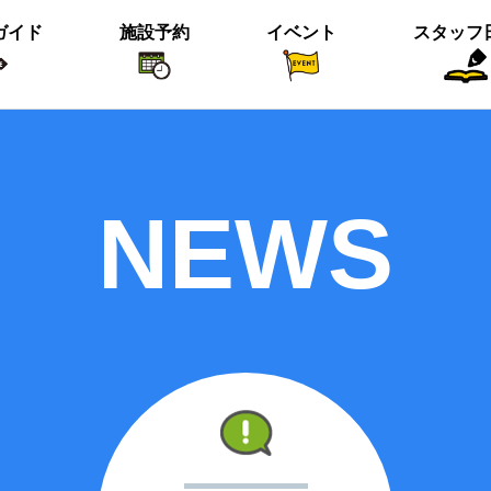
ガイド
施設予約
イベント
スタッフ
植物紹介
イベント関係
おすすめス
NEWS
短冊の募集のお知らせ
＜動画＞ニホンシカ親子
沢の森のツワブキ
【北中の夏と初秋 2023】ご応募写真
＜動画＞ハシビロガモぐるぐる
ツイッター始めました！