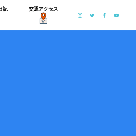
日記
交通アクセス
ポット
日常
6月6日(土)・6月7日(日)開催！【ブリエ
の森 Vol.2】
カイツブリ子育て中
ミゾソバとアキノウナギツカミ、サク
【御礼】「北中マルシェ2019」あり
雪の公園となりました
寒い天気です