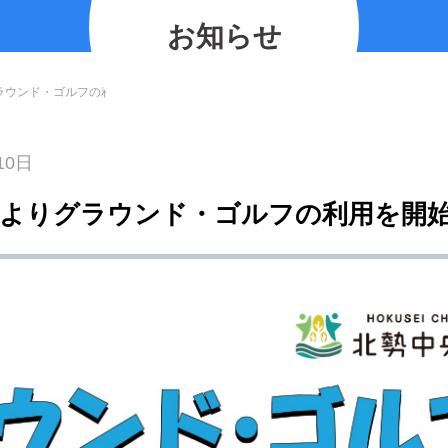
の紹介
2026.07.12
2025.11.30
2026.01.25
2023.03.01
プレイベント
お知らせ
2023.10.06
【北中マルシェ2026】出店者募集のお知ら
5月30日(土)開催☆ホタル観察会
りグラウンド・ゴルフの利用を開始します
10日
(金)よりグラウンド・ゴルフの利用を開