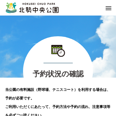
予
約
状
況
の
確
認
当公園の有料施設（野球場、テニスコート）を利用する場合は、
予約が必要です。
ご利用いただくにあたって、予約方法や予約の流れ、注意事項等
を必ずご一読ください。