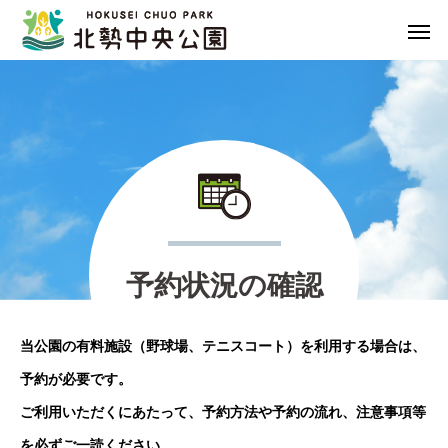
予
約
状
況
の
確
認
当公園の有料施設（野球場、テニスコート）を利用する場合は、
予約が必要です。
ご利用いただくにあたって、予約方法や予約の流れ、注意事項等
を必ずご一読ください。