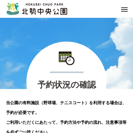
予
約
状
況
の
確
認
当公園の有料施設（野球場、テニスコート）を利用する場合は、
予約が必要です。
ご利用いただくにあたって、予約方法や予約の流れ、注意事項等
を必ずご一読ください。