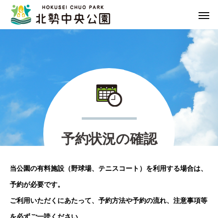
予
約
状
況
の
確
認
当公園の有料施設（野球場、テニスコート）を利用する場合は、
予約が必要です。
ご利用いただくにあたって、予約方法や予約の流れ、注意事項等
を必ずご一読ください。