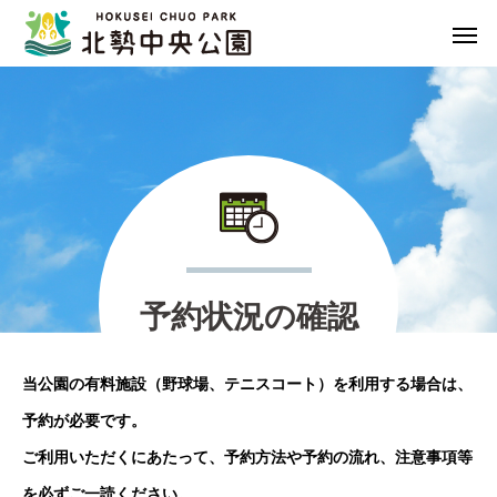
予
約
状
況
の
確
認
当公園の有料施設（野球場、テニスコート）を利用する場合は、
予約が必要です。
ご利用いただくにあたって、予約方法や予約の流れ、注意事項等
を必ずご一読ください。