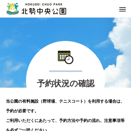
予
約
状
況
の
確
認
当公園の有料施設（野球場、テニスコート）を利用する場合は、
予約が必要です。
ご利用いただくにあたって、予約方法や予約の流れ、注意事項等
を必ずご一読ください。