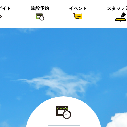
ガイド
施設予約
イベント
スタッフ
植物紹介
イベント関係
おすすめス
短冊の募集のお知らせ
＜動画＞ニホンシカ親子
沢の森のツワブキ
【北中の夏と初秋 2023】ご応募写真
＜動画＞ハシビロガモぐるぐる
ツイッター始めました！