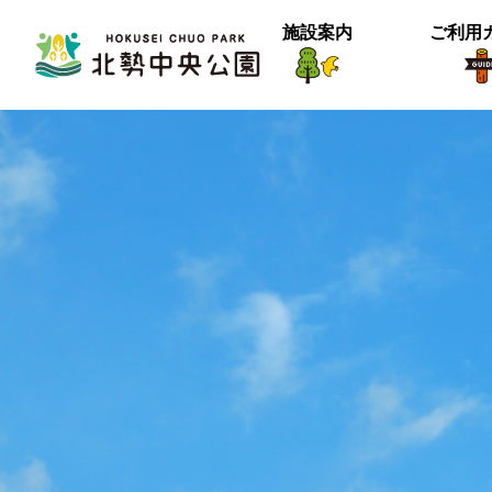
施設案内
ご利用
生物紹介
ヒメナミキ
北中の春２
【御礼】『北中マルシェ2025』あり
＜動画＞グランマの桜空撮
季節は確実に進んでいるようです