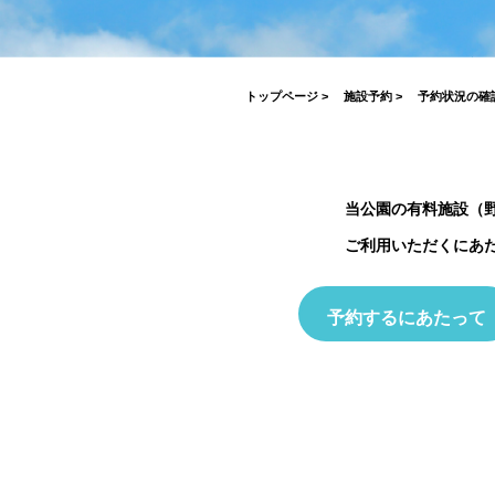
がとうございました！
2026.07.17
2026.03.19
2026.04.03
2023.03.26
7月19日(日)開催！INABESTAX 
2025.10.01
空観察会
【北中WOODSTOCK】
トップページ
>
施設予約
>
予約状況の確
当公園の有料施設（
ご利用いただくにあ
予約するにあたって