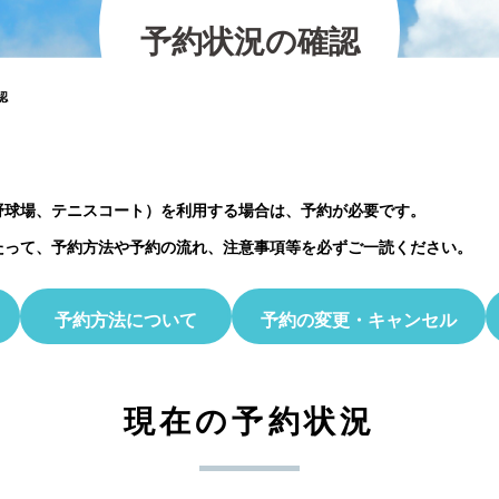
の紹介
2026.07.12
2025.11.30
2026.01.25
2023.03.01
プレイベント
予
約
状
況
の
確
認
2023.10.06
【北中マルシェ2026】出店者募集のお知ら
5月30日(土)開催☆ホタル観察会
認
野球場、テニスコート）を利用する場合は、予約が必要です。
たって、予約方法や予約の流れ、注意事項等を必ずご一読ください。
予約方法について
予約の変更・キャンセル
現在の予約状況