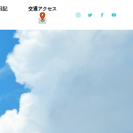
日記
交通アクセス
ポット
日常
6月6日(土)・6月7日(日)開催！【ブリエ
の森 Vol.2】
カイツブリ子育て中
ミゾソバとアキノウナギツカミ、サク
【御礼】「北中マルシェ2019」あり
雪の公園となりました
寒い天気です