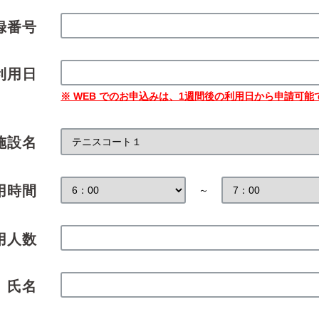
録番号
利用日
※ WEB でのお申込みは、1週間後の利用日から申請可能
施設名
用時間
～
用人数
氏名