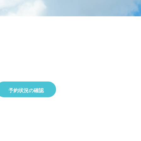
ラタデ
がとうございました
2026.06.26
2026.01.22
2023.02.25
5月23日(土)開催☆令和8年度 初夏の自
2025.10.01
2019.11.18
せ
8月22日(土)開催☆夏の星空観察会
然観察会
予約状況の確認