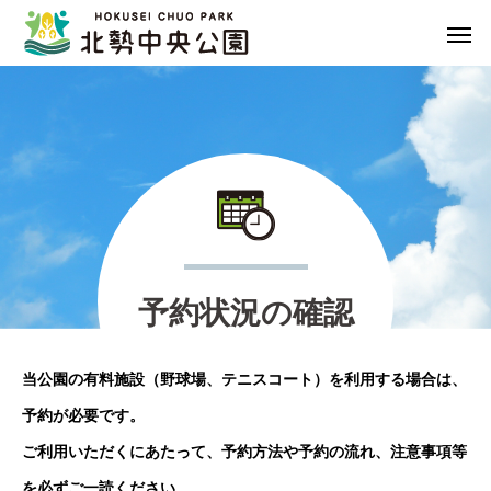
予
約
状
況
の
確
認
当公園の有料施設（野球場、テニスコート）を利用する場合は、
予約が必要です。
ご利用いただくにあたって、予約方法や予約の流れ、注意事項等
を必ずご一読ください。