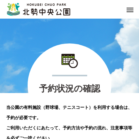
予
約
状
況
の
確
認
当公園の有料施設（野球場、テニスコート）を利用する場合は、
予約が必要です。
ご利用いただくにあたって、予約方法や予約の流れ、注意事項等
を必ずご一読ください。