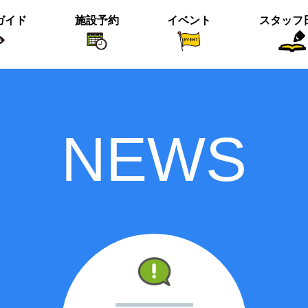
ガイド
施設予約
イベント
スタッフ
植物紹介
イベント関係
おすすめス
NEWS
短冊の募集のお知らせ
＜動画＞ニホンシカ親子
沢の森のツワブキ
【北中の夏と初秋 2023】ご応募写真
＜動画＞ハシビロガモぐるぐる
ツイッター始めました！