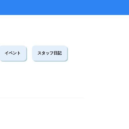
ラタデ
がとうございました
2026.06.26
2026.01.22
2023.02.25
5月23日(土)開催☆令和8年度 初夏の自
2025.10.01
2019.11.18
中マルシェ2026】出店者募集のお知らせ
8月22日(土
然観察会
イベント
スタッフ日記