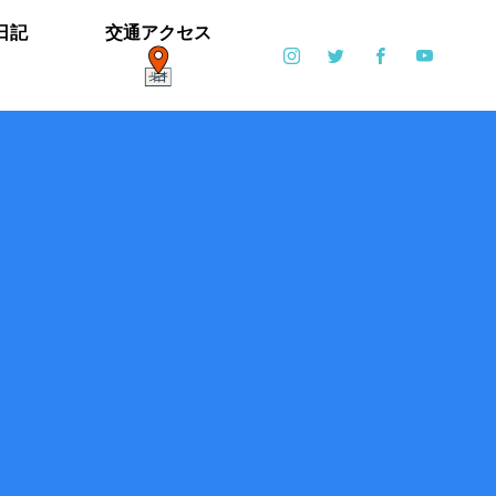
日記
交通アクセス
ポット
日常
6月6日(土)・6月7日(日)開催！【ブリエ
の森 Vol.2】
カイツブリ子育て中
ミゾソバとアキノウナギツカミ、サク
【御礼】「北中マルシェ2019」あり
雪の公園となりました
寒い天気です