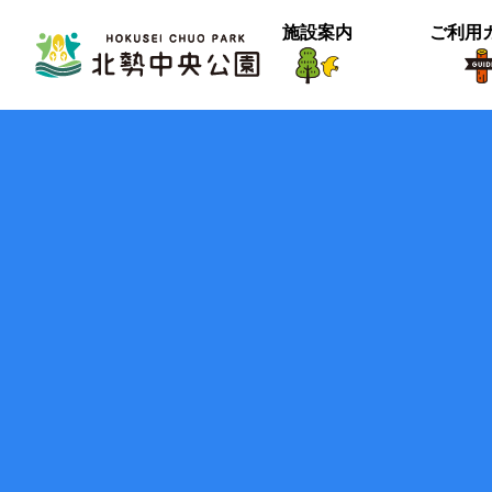
施設案内
ご利用
生物紹介
ヒメナミキ
北中の春２
【御礼】『北中マルシェ2025』あり
＜動画＞グランマの桜空撮
季節は確実に進んでいるようです