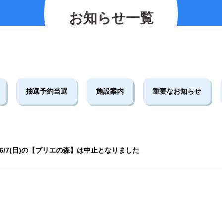
の紹介
2026.07.12
2025.11.30
2026.01.25
2023.03.01
7月19日(日)開催！INABESTAX プレイベント
お知らせ一覧
2023.10.06
【北中WOODSTOCK】
【北
5月30日(土)開催☆ホタル観察会
抽選予約当選
施設案内
重要なお知らせ
6/7(日)の【ブリエの森】は中止となりました