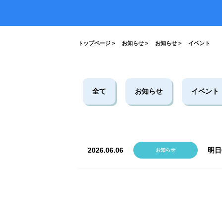
がとうございました！
2026.07.17
2026.03.19
2026.04.03
2023.03.26
2025.10.01
らせ
8月22日(土)開催☆夏の星空観察会
トップページ
>
お知らせ
>
お知らせ
>
イベント
全て
お知らせ
イベント
2026.06.06
明日
お知らせ