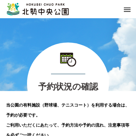
予
約
状
況
の
確
認
当公園の有料施設（野球場、テニスコート）を利用する場合は、
予約が必要です。
ご利用いただくにあたって、予約方法や予約の流れ、注意事項等
を必ずご一読ください。