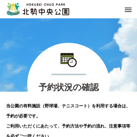
予
約
状
況
の
確
認
当公園の有料施設（野球場、テニスコート）を利用する場合は、
予約が必要です。
ご利用いただくにあたって、予約方法や予約の流れ、注意事項等
を必ずご一読ください。