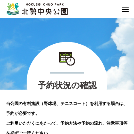
予
約
状
況
の
確
認
当公園の有料施設（野球場、テニスコート）を利用する場合は、
予約が必要です。
ご利用いただくにあたって、予約方法や予約の流れ、注意事項等
を必ずご一読ください。