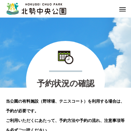
予
約
状
況
の
確
認
当公園の有料施設（野球場、テニスコート）を利用する場合は、
予約が必要です。
ご利用いただくにあたって、予約方法や予約の流れ、注意事項等
を必ずご一読ください。