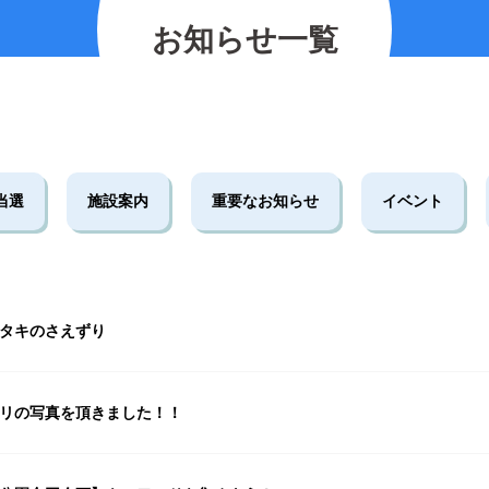
の紹介
2026.07.12
2025.11.30
2026.01.25
2023.03.01
プレイベント
お知らせ一覧
2023.10.06
【北中マルシェ2026】出店者募集のお知ら
5月30日(土)開催☆ホタル観察会
当選
施設案内
重要なお知らせ
イベント
タキのさえずり
リの写真を頂きました！！