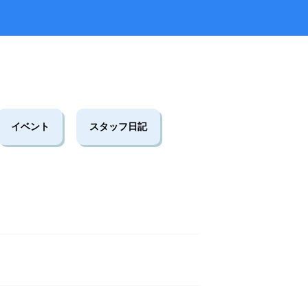
ラタデ
がとうございました
2026.06.26
2026.01.22
2023.02.25
5月23日(土)開催☆令和8年度 初夏の自
2025.10.01
2019.11.18
せ
8月22日(土)開催☆夏の星空観察会
然観察会
イベント
スタッフ日記