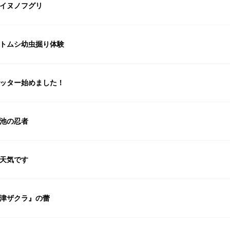
イヌノフグリ
トムシ幼虫掘り体験
ッター始めました！
池の忍者
天気です
津ザクラ』の蕾