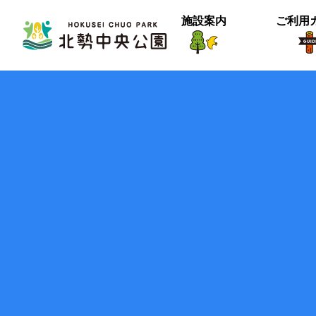
施設案内
ご利用
生物紹介
ヒメナミキ
北中の春２
【御礼】『北中マルシェ2025』あり
＜動画＞グランマの桜空撮
季節は確実に進んでいるようです