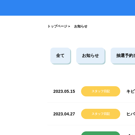
がとうございました！
2026.07.17
2026.03.19
2026.04.03
2023.03.26
7月19日(日)開催！INABESTAX 
2025.10.01
空観察会
【北中WOODSTOCK】
トップページ
>
お知らせ
全て
お知らせ
抽選予約
2023.05.15
キビ
スタッフ日記
2023.04.27
ヒバ
スタッフ日記