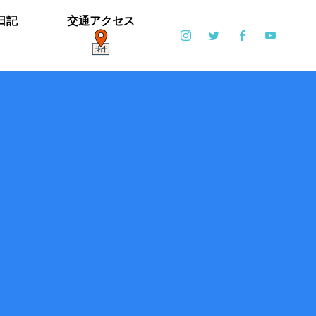
日記
交通アクセス
ポット
日常
6月6日(土)・6月7日(日)開催！【ブリエ
の森 Vol.2】
カイツブリ子育て中
ミゾソバとアキノウナギツカミ、サク
【御礼】「北中マルシェ2019」あり
雪の公園となりました
寒い天気です