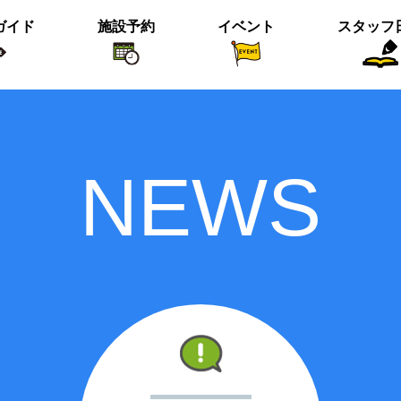
ガイド
施設予約
イベント
スタッフ
植物紹介
イベント関係
おすすめス
NEWS
短冊の募集のお知らせ
＜動画＞ニホンシカ親子
沢の森のツワブキ
【北中の夏と初秋 2023】ご応募写真
＜動画＞ハシビロガモぐるぐる
ツイッター始めました！